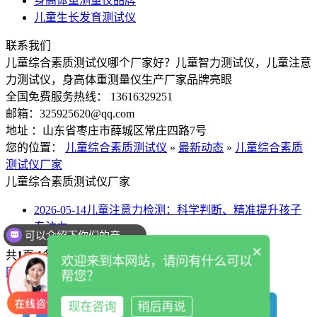
身高体重测量仪品牌
儿童生长发育测试仪
联系我们
儿童综合素质测试仪哪个厂家好？儿童智力测试仪，儿童注意
力测试仪，身高体重测量仪生产厂家品牌亮眼
全国免费服务热线： 13616329251
邮箱：325925620@qq.com
地址 ：山东省枣庄市薛城区常庄四路7号
您的位置：
儿童综合素质测试仪
»
最新动态
»
儿童综合素质
测试仪厂家
儿童综合素质测试仪厂家
2026-05-14
儿童注意力检测：科学判断、精准提升孩子
专注力
可以介绍下你们的产品么
×
共
1
页
1
条
欢迎来到本网站，请问有什么可以
网站首页
产品中心
关于国康
联系国康
最新动态
帮您？
现在咨询
稍后再说