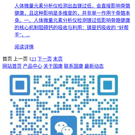
人体微量元素分析仪检测出血镁过低，会直接影响骨骼
健康，且这种影响是多维度的，并非单一作用于骨骼本
身。一、人体微量元素分析仪检测镁过低影响骨骼健康
的核心机制阻碍钙的吸收与利用：镁是钙吸收的 “好帮
手”，...
阅读详情
首页
上一页
1
2
3
下一页
末页
网站首页
产品中心
关于国康
联系国康
最新动态