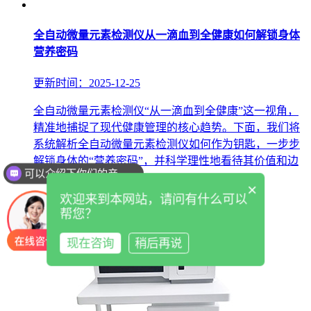
全自动微量元素检测仪从一滴血到全健康如何解锁身体
营养密码
更新时间：2025-12-25
全自动微量元素检测仪“从一滴血到全健康”这一视角，
精准地捕捉了现代健康管理的核心趋势。下面，我们将
系统解析全自动微量元素检测仪如何作为钥匙，一步步
可以介绍下你们的产品么
解锁身体的“营养密码”，并科学理性地看待其价值和边
界。...
你们是怎么收费的呢
×
欢迎来到本网站，请问有什么可以
阅读详情
帮您？
现在咨询
稍后再说