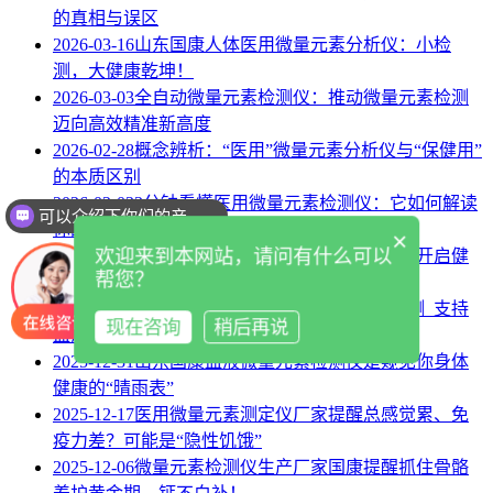
的真相与误区
2026-03-16
山东国康人体医用微量元素分析仪：小检
测，大健康乾坤！
2026-03-03
全自动微量元素检测仪：推动微量元素检测
迈向高效精准新高度
2026-02-28
概念辨析：“医用”微量元素分析仪与“保健用”
的本质区别
2026-02-03
3分钟看懂医用微量元素检测仪：它如何解读
可以介绍下你们的产品么
你的健康密码？
×
欢迎来到本网站，请问有什么可以
2026-01-22
全自动微量元素测定仪：精准检测，开启健
帮您？
康监测新维度
2026-01-10
医用微量元素检测仪_多元素同步检测_支持
现在咨询
稍后再说
血液/尿液/毛发样本分析
2025-12-31
山东国康血液微量元素检测仪是窥见你身体
健康的“晴雨表”
2025-12-17
医用微量元素测定仪厂家提醒总感觉累、免
疫力差？可能是“隐性饥饿”
2025-12-06
微量元素检测仪生产厂家国康提醒抓住骨骼