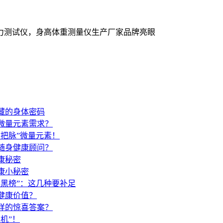
力测试仪，身高体重测量仪生产厂家品牌亮眼
藏的身体密码
微量元素需求？
把脉”微量元素！
随身健康顾问？
康秘密
康小秘密
黑榜”：这几种要补足
健康价值？
样的惊喜答案？
机”！