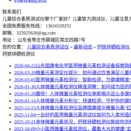
钙铁锌硒检测仪
联系我们
儿童综合素质测试仪哪个厂家好？儿童智力测试仪，儿童注意
全国免费服务热线： 13616329251
邮箱：325925620@qq.com
地址 ：山东省枣庄市薛城区常庄四路7号
您的位置：
儿童综合素质测试仪
»
最新动态
»
钙铁锌硒检测仪
钙铁锌硒检测仪
2026-04-22
山东国康电化学医用微量元素检测设备探索隐
2026-03-20
微量元素测定仪提示：如何通过饮食满足儿童
2026-03-05
医用微量元素检测仪：智能检测，为健康精准“
2026-01-30
人体微量元素检测仪精准洞察：如何成为您的
2026-01-26
震惊！人体微量元素检测仪竟能揭示这么多健
2026-01-14
人体微量元素分析仪：快速检测，守护你的健
2025-12-23
人体微量元素检测仪品牌国康提示微量元素“红
2025-11-04
一台好的医用微量元素测试仪如何为人类创造
2025-10-21
身体微量元素状况，钙铁锌硒检测仪能给你怎
2025-10-09
小小医用微量元素检测仪，藏着大大的健康“玄